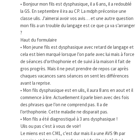
• Bonjour mon fils est dysphasique, il a 6 ans, il a redoublé
la GS. En septembre il ira au CP. La mdph préconise une
classe ulis. J’aimerai avoir vos avis… et une autre question
mon fils a un trouble du langage est ce que ça va s’arranger
?
Haut du formulaire
• Mon jeune fils est dysphasique avec retard de langage et
cela est bien marqué lorsque l’on parle avec lui mais à force
de séances d’orthophonie et de suivi à la maison il fait de
gros progrès. Mais il ne peut prendre de repos car après
chaques vacances sans séances on sent les différences
avant la reprise.
• Mon fils dysphasique est en ulis, il aura 8 ans en aout et il
commence à lire. Actuellement il parle bien avec des fois
des phrases que l’on ne comprend pas. Il a de
l’orthophonie. Cette maladie ne disparait pas.
• Mon fils a été diagnostiqué à 3 ans dysphasique !
Ulis ou pas c’est à vous de voir!
Le miens est en CM1, c’est dur mais il a une AVS 9h par