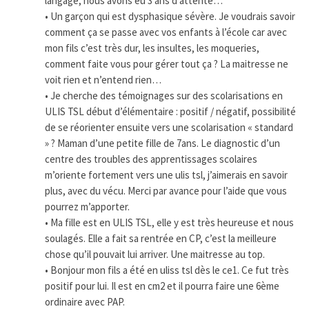
langage, nous avons eu 3 ans d’attente…
• Un garçon qui est dysphasique sévère. Je voudrais savoir
comment ça se passe avec vos enfants à l’école car avec
mon fils c’est très dur, les insultes, les moqueries,
comment faite vous pour gérer tout ça ? La maitresse ne
voit rien et n’entend rien…
• Je cherche des témoignages sur des scolarisations en
ULIS TSL début d’élémentaire : positif / négatif, possibilité
de se réorienter ensuite vers une scolarisation « standard
» ? Maman d’une petite fille de 7ans. Le diagnostic d’un
centre des troubles des apprentissages scolaires
m’oriente fortement vers une ulis tsl, j’aimerais en savoir
plus, avec du vécu. Merci par avance pour l’aide que vous
pourrez m’apporter.
• Ma fille est en ULIS TSL, elle y est très heureuse et nous
soulagés. Elle a fait sa rentrée en CP, c’est la meilleure
chose qu’il pouvait lui arriver. Une maitresse au top.
• Bonjour mon fils a été en uliss tsl dès le ce1. Ce fut très
positif pour lui. Il est en cm2 et il pourra faire une 6ème
ordinaire avec PAP.