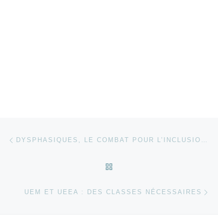
Parcourir les articles
Article précédent
DYSPHASIQUES, LE COMBAT POUR L’INCLUSION SCOLAIRE – 1ÈRE PARTIE : LES INSTITUTIONS
RETOUR À LA LISTE DES
Ar
UEM ET UEEA : DES CLASSES NÉCESSAIRES