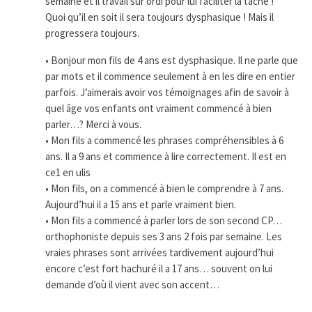
semaine et il travail sur ordi pour lui faciliter la tâche !
Quoi qu’il en soit il sera toujours dysphasique ! Mais il
progressera toujours.
• Bonjour mon fils de 4 ans est dysphasique. Il ne parle que
par mots et il commence seulement à en les dire en entier
parfois. J’aimerais avoir vos témoignages afin de savoir à
quel âge vos enfants ont vraiment commencé à bien
parler…? Merci à vous.
• Mon fils a commencé les phrases compréhensibles à 6
ans. Il a 9 ans et commence à lire correctement. Il est en
ce1 en ulis
• Mon fils, on a commencé à bien le comprendre à 7 ans.
Aujourd’hui il a 15 ans et parle vraiment bien.
• Mon fils a commencé à parler lors de son second CP…
orthophoniste depuis ses 3 ans 2 fois par semaine. Les
vraies phrases sont arrivées tardivement aujourd’hui
encore c’est fort hachuré il a 17 ans… souvent on lui
demande d’où il vient avec son accent…