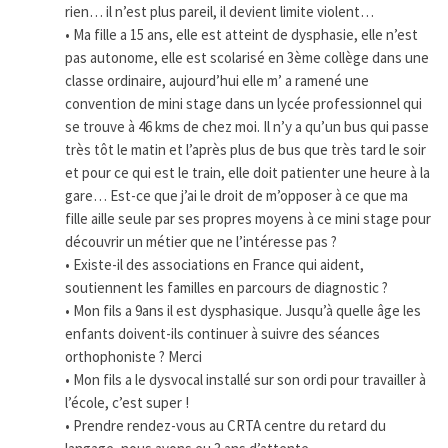
rien… il n’est plus pareil, il devient limite violent…
• Ma fille a 15 ans, elle est atteint de dysphasie, elle n’est
pas autonome, elle est scolarisé en 3ème collège dans une
classe ordinaire, aujourd’hui elle m’ a ramené une
convention de mini stage dans un lycée professionnel qui
se trouve à 46 kms de chez moi. Il n’y a qu’un bus qui passe
très tôt le matin et l’après plus de bus que très tard le soir
et pour ce qui est le train, elle doit patienter une heure à la
gare… Est-ce que j’ai le droit de m’opposer à ce que ma
fille aille seule par ses propres moyens à ce mini stage pour
découvrir un métier que ne l’intéresse pas ?
• Existe-il des associations en France qui aident,
soutiennent les familles en parcours de diagnostic ?
• Mon fils a 9ans il est dysphasique. Jusqu’à quelle âge les
enfants doivent-ils continuer à suivre des séances
orthophoniste ? Merci
• Mon fils a le dysvocal installé sur son ordi pour travailler à
l’école, c’est super !
• Prendre rendez-vous au CRTA centre du retard du