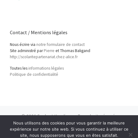
Contact / Mentions légales
Nous écrire via
notre formulaire de contact
Site administré par
Pierre
et Thomas Baligand
http://scolaritepartenariat.chez-alice.fr
Toutes les
informations légales
Politique de confidentialité
© 2026
Ecole et Handicap
– Tous droits réservés
Nous utilisons des cookies pour vous garantir la meilleure
Propulsé par
WP
– Réalisé avec the
Thème Customizr
expérience sur notre site web. Si vous continuez à utiliser ce
site, nous supposerons que vous en êtes satisfait.