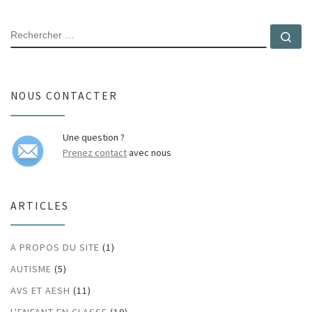
RECHERCHER
Rec
NOUS CONTACTER
Une question ?
Prenez contact
avec nous
ARTICLES
A PROPOS DU SITE
(1)
AUTISME
(5)
AVS ET AESH
(11)
L'ENFANT EN CLASSE
(19)