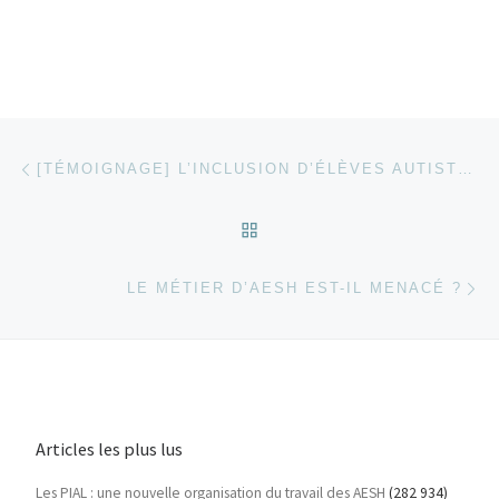
Parcourir les articles
Article précédent
[TÉMOIGNAGE] L’INCLUSION D’ÉLÈVES AUTISTES EN BELGIQUE : ANALYSE D’UNE RÉUSSITE
RETOUR À LA LISTE DES
Ar
LE MÉTIER D’AESH EST-IL MENACÉ ?
Articles les plus lus
Les PIAL : une nouvelle organisation du travail des AESH
(282 934)