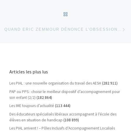
RETOUR À LA LISTE DES
Ar
QUAND ERIC ZEMMOUR DÉNONCE L’OBSESSION DE L’INCLUSION SCOLAIRE
Articles les plus lus
Les PIAL : une nouvelle organisation du travail des AESH
(282 911)
PAP ou PPS : choisir le meilleur dispositif d’accompagnement pour
son enfant (2/2)
(182 864)
Les IME toujours d’actualité
(113 444)
Des éducateurs spécialisés libéraux accompagnent à l’école des
élèves en situation de handicap
(108 899)
Les PIAL arrivent ! – Pôles Inclusifs d’Accompagnement Localisés