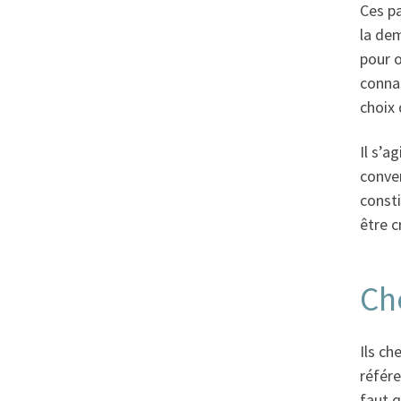
Ces pa
la dem
pour o
connai
choix 
Il s’a
conven
consti
être c
Ch
Ils ch
référe
faut q