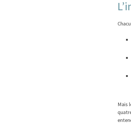
L’
Chacun
Mais l
quatre
enten