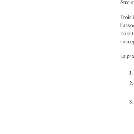
être 
Trois 
l’asso
Direc
suscep
La pro