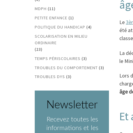
âge
MDPH
(11)
PETITE ENFANCE
(1)
Le
3è
POLITIQUE DU HANDICAP
(4)
été at
SCOLARISATION EN MILIEU
classe
ORDINAIRE
(23)
La dé
TEMPS PÉRISCOLAIRES
(3)
le Min
TROUBLES DU COMPORTEMENT
(3)
Lors 
TROUBLES DYS
(3)
charg
âge de
Newsletter
Et 
Recevez toutes les
informations et les