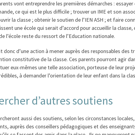
rents vont entreprendre les premières démarches : essayer d
ande, ce qui est le plus difficile ; trouver un IME et son ass
uvrir la classe ; obtenir le soutien de l’IEN ASH ; et faire co
ssent une école qui serait d’accord pour accueillir la classe, 
de l’école reste du ressort de l’Education nationale.
git donc d’une action à mener auprès des responsables des tro
tion constitutive de la classe. Ces parents pourront agir dan
tuer eux-mêmes une telle association, porteuse de leur proj
rédibles, à demander l’orientation de leur enfant dans la clas
ercher d’autres soutiens
ercheront aussi des soutiens, selon les circonstances locale
nts, auprès des conseillers pédagogiques et des enseignants
u’ils se fassent des amis dans la place. Ils ne manqueront 