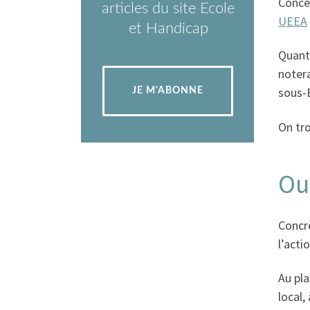
Conce
articles du site Ecole
UEEA
et Handicap
Quant 
notera
sous-
JE M'ABONNE
On tro
Ou
Concr
l’act
Au pla
local,