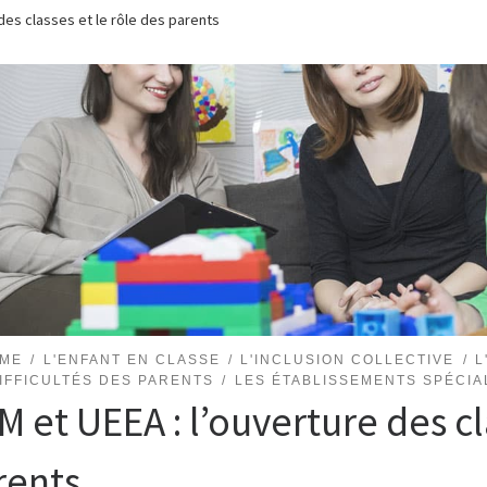
des classes et le rôle des parents
…
SME
L'ENFANT EN CLASSE
L'INCLUSION COLLECTIVE
L
IFFICULTÉS DES PARENTS
LES ÉTABLISSEMENTS SPÉCIA
 et UEEA : l’ouverture des cl
rents