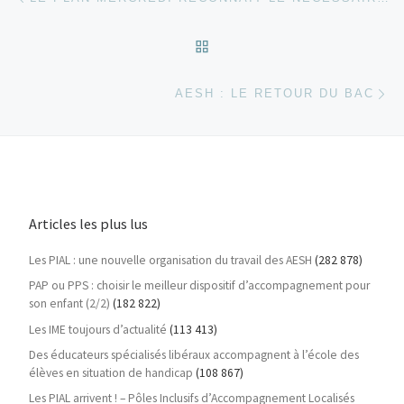
RETOUR À LA LISTE DES
Ar
AESH : LE RETOUR DU BAC
Articles les plus lus
Les PIAL : une nouvelle organisation du travail des AESH
(282 878)
PAP ou PPS : choisir le meilleur dispositif d’accompagnement pour
son enfant (2/2)
(182 822)
Les IME toujours d’actualité
(113 413)
Des éducateurs spécialisés libéraux accompagnent à l’école des
élèves en situation de handicap
(108 867)
Les PIAL arrivent ! – Pôles Inclusifs d’Accompagnement Localisés